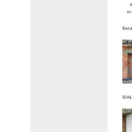
pr
Baza
BIA