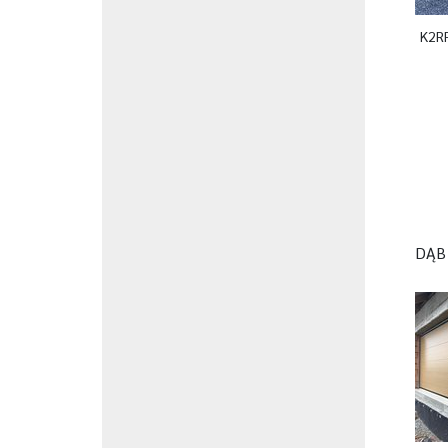
K2RF
DĄB