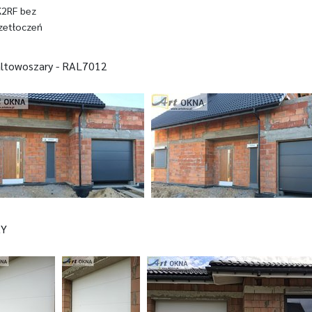
K2RF bez
zetłoczeń
ltowoszary - RAL7012
ŁY