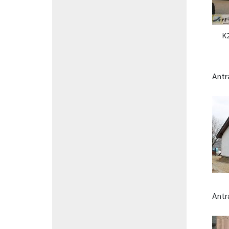
K
Antr
Antr