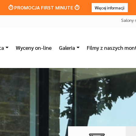
⏱️ PROMOCJA FIRST MINUTE ⏱️
Więcej informacji
Salony 
ta
Wyceny on-line
Galeria
Filmy z naszych mon